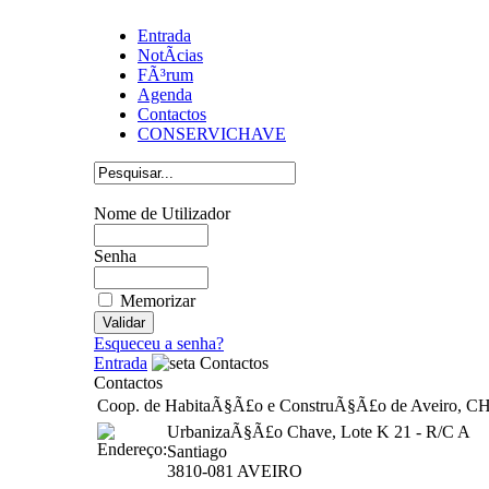
Entrada
NotÃ­cias
FÃ³rum
Agenda
Contactos
CONSERVICHAVE
Nome de Utilizador
Senha
Memorizar
Esqueceu a senha?
Entrada
Contactos
Contactos
Coop. de HabitaÃ§Ã£o e ConstruÃ§Ã£o de Aveiro, 
UrbanizaÃ§Ã£o Chave, Lote K 21 - R/C A
Santiago
3810-081 AVEIRO