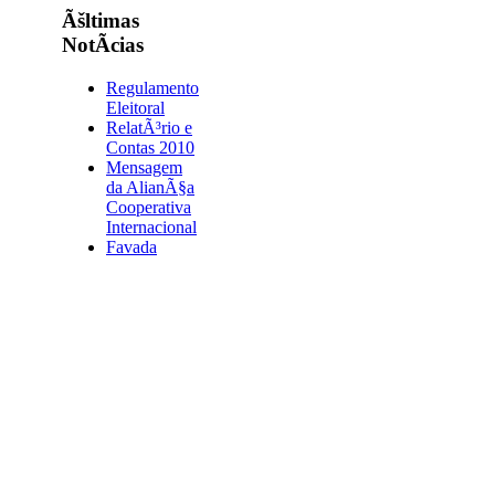
Ãšltimas
NotÃ­cias
Regulamento
Eleitoral
RelatÃ³rio e
Contas 2010
Mensagem
da AlianÃ§a
Cooperativa
Internacional
Favada