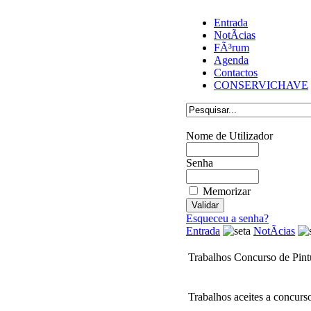
Entrada
NotÃ­cias
FÃ³rum
Agenda
Contactos
CONSERVICHAVE
Nome de Utilizador
Senha
Memorizar
Esqueceu a senha?
Entrada
NotÃ­cias
Trabalhos Concurso de Pin
Trabalhos aceites a concurs