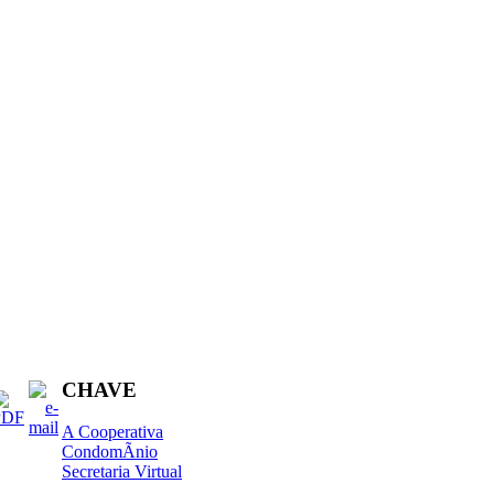
CHAVE
A Cooperativa
CondomÃ­nio
Secretaria Virtual