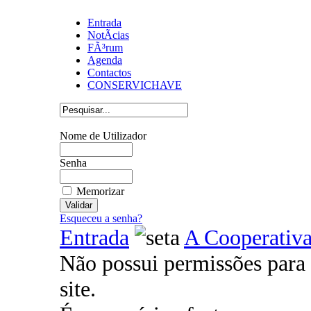
Entrada
NotÃ­cias
FÃ³rum
Agenda
Contactos
CONSERVICHAVE
Nome de Utilizador
Senha
Memorizar
Esqueceu a senha?
Entrada
A Cooperativ
Não possui permissões para 
site.